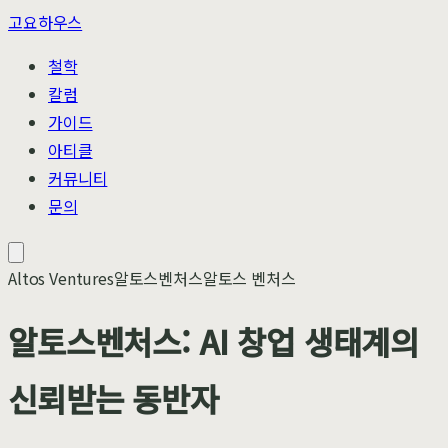
고요하우스
철학
칼럼
가이드
아티클
커뮤니티
문의
Altos Ventures
알토스벤처스
알토스 벤처스
알토스벤처스: AI 창업 생태계의
신뢰받는 동반자