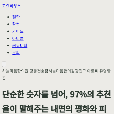
고요하우스
철학
칼럼
가이드
아티클
커뮤니티
문의
하늘마음한의원 강동천호점
하늘마음한의원
광진구 아토피 유명한
곳
단순한 숫자를 넘어, 97%의 추천
율이 말해주는 내면의 평화와 피