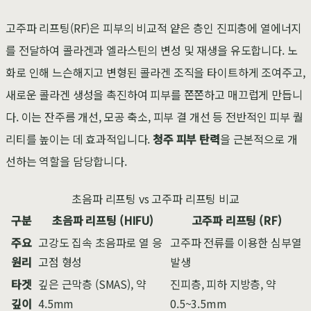
고주파 리프팅(RF)은 피부의 비교적 얕은 층인 진피층에 열에너지
를 전달하여 콜라겐과 엘라스틴의 변성 및 재생을 유도합니다. 노
화로 인해 느슨해지고 변형된 콜라겐 조직을 타이트하게 조여주고,
새로운 콜라겐 생성을 촉진하여 피부를 쫀쫀하고 매끄럽게 만듭니
다. 이는 잔주름 개선, 모공 축소, 피부 결 개선 등 전반적인 피부 퀄
리티를 높이는 데 효과적입니다.
청주 피부 탄력
을 근본적으로 개
선하는 역할을 담당합니다.
초음파 리프팅 vs 고주파 리프팅 비교
구분
초음파 리프팅 (HIFU)
고주파 리프팅 (RF)
주요
고강도 집속 초음파로 열 응
고주파 전류를 이용한 심부열
원리
고점 형성
발생
타겟
깊은 근막층 (SMAS), 약
진피층, 피하 지방층, 약
깊이
4.5mm
0.5~3.5mm