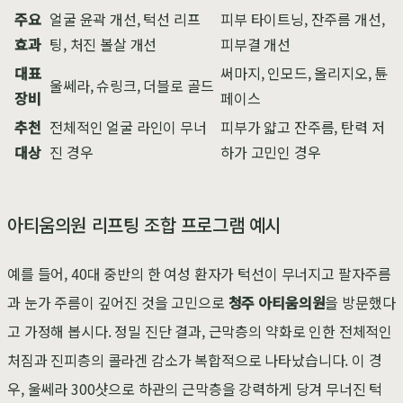
주요
얼굴 윤곽 개선, 턱선 리프
피부 타이트닝, 잔주름 개선,
효과
팅, 처진 볼살 개선
피부결 개선
대표
써마지, 인모드, 올리지오, 튠
울쎄라, 슈링크, 더블로 골드
장비
페이스
추천
전체적인 얼굴 라인이 무너
피부가 얇고 잔주름, 탄력 저
대상
진 경우
하가 고민인 경우
아티움의원 리프팅 조합 프로그램 예시
예를 들어, 40대 중반의 한 여성 환자가 턱선이 무너지고 팔자주름
과 눈가 주름이 깊어진 것을 고민으로
청주 아티움의원
을 방문했다
고 가정해 봅시다. 정밀 진단 결과, 근막층의 약화로 인한 전체적인
처짐과 진피층의 콜라겐 감소가 복합적으로 나타났습니다. 이 경
우, 울쎄라 300샷으로 하관의 근막층을 강력하게 당겨 무너진 턱