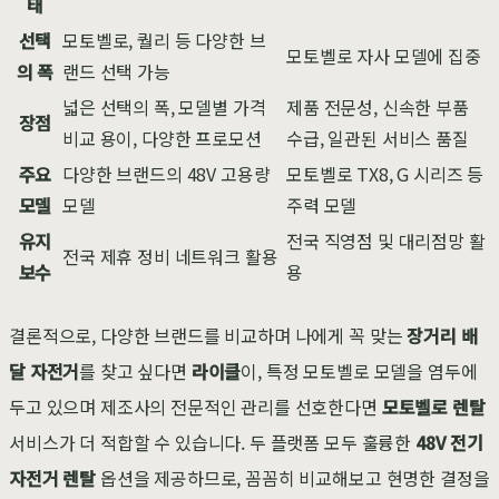
태
선택
모토벨로, 퀄리 등 다양한 브
모토벨로 자사 모델에 집중
의 폭
랜드 선택 가능
넓은 선택의 폭, 모델별 가격
제품 전문성, 신속한 부품
장점
비교 용이, 다양한 프로모션
수급, 일관된 서비스 품질
주요
다양한 브랜드의 48V 고용량
모토벨로 TX8, G 시리즈 등
모델
모델
주력 모델
유지
전국 직영점 및 대리점망 활
전국 제휴 정비 네트워크 활용
보수
용
결론적으로, 다양한 브랜드를 비교하며 나에게 꼭 맞는
장거리 배
달 자전거
를 찾고 싶다면
라이클
이, 특정 모토벨로 모델을 염두에
두고 있으며 제조사의 전문적인 관리를 선호한다면
모토벨로 렌탈
서비스가 더 적합할 수 있습니다. 두 플랫폼 모두 훌륭한
48V 전기
자전거 렌탈
옵션을 제공하므로, 꼼꼼히 비교해보고 현명한 결정을