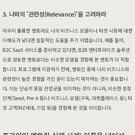
3. 나와의 '관련성(Relevance)'을 고려하라
아무리 훌륭한 멘토라도 나의 비즈니스 모델이나 타겟 시장에 대한
이해도가 낮다면 실질적인 도움을 주기 어렵습니다. 예를 들어,
B2C SaaS 서비스를 준비하고 있다면, B2B 엔터프라이즈 솔루션
으로 성공한 멘토보다는 비슷한 모델을 경험해 본 멘토가 더 적합
합니다. 프로그램에 지원하기 전에, 멘토진 중에 나의 비즈니스와
관련성이 높은 경험을 가진 분이 있는지 파악하는 것이 중요합니
다. 이는 단순히 동일 산업군을 의미하는 것이 아니라, 비슷한 성장
단계(Seed, Pre-A 등)나 비즈니스 모델(구독, 마켓플레이스 등), 타
겟 고객(MZ세대, 기업 등)을 경험해 본 것을 의미합니다.