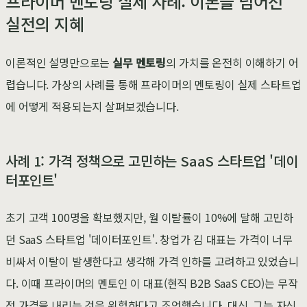
프라이머 멘토링 실제 사례: 이론을 넘어선
실전의 지혜
이론적인 설명만으로는
실무 멘토링
의 가치를 온전히 이해하기 어
렵습니다. 가상의 사례를 통해 프라이머의 멘토링이 실제 스타트업
에 어떻게 적용되는지 살펴보겠습니다.
사례 1: 가격 정책으로 고민하는 SaaS 스타트업 '데이
터포인트'
초기 고객 100명을 확보했지만, 월 이탈률이 10%에 달해 고민하
던 SaaS 스타트업 '데이터포인트'. 창업가 김 대표는 가격이 너무
비싸서 이탈이 발생한다고 생각해 가격 인하를 고려하고 있었습니
다. 이때 프라이머의 멘토인 이 대표(현직 B2B SaaS CEO)는 무작
정 가격을 내리는 것은 위험하다고 조언했습니다. 대신, 그는 자신