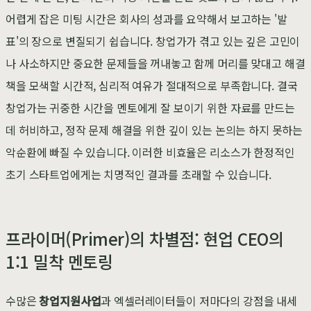
어렵게 잡은 미팅 시간은 회사의 성과를 요약해서 보고하는 '발
표'의 장으로 변질되기 쉽습니다. 창업가가 겪고 있는 깊은 고민이
나 사소하지만 중요한 문제들을 꺼내놓고 함께 머리를 맞대고 해결
책을 모색할 시간적, 심리적 여유가 절대적으로 부족합니다. 결국
창업가는 귀중한 시간을 멘토에게 잘 보이기 위한 자료를 만드는
데 허비하고, 정작 문제 해결을 위한 깊이 있는 논의는 하지 못하는
악순환에 빠질 수 있습니다. 이러한 비효율은 리소스가 한정적인
초기 스타트업에게는 치명적인 결과를 초래할 수 있습니다.
프라이머(Primer)의 차별점: 현업 CEO의
1:1 밀착 멘토링
수많은
창업지원사업
과 엑셀러레이터들이 저마다의 강점을 내세