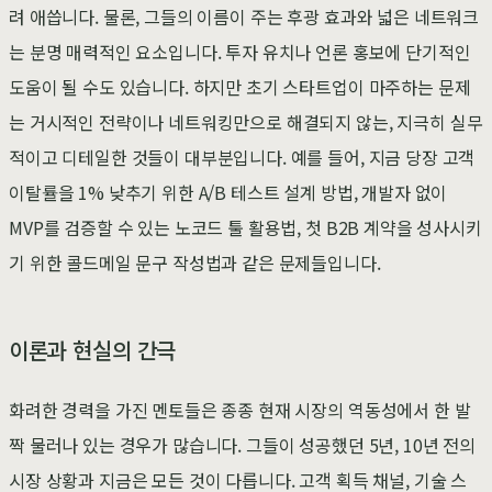
려 애씁니다. 물론, 그들의 이름이 주는 후광 효과와 넓은 네트워크
는 분명 매력적인 요소입니다. 투자 유치나 언론 홍보에 단기적인
도움이 될 수도 있습니다. 하지만 초기 스타트업이 마주하는 문제
는 거시적인 전략이나 네트워킹만으로 해결되지 않는, 지극히 실무
적이고 디테일한 것들이 대부분입니다. 예를 들어, 지금 당장 고객
이탈률을 1% 낮추기 위한 A/B 테스트 설계 방법, 개발자 없이
MVP를 검증할 수 있는 노코드 툴 활용법, 첫 B2B 계약을 성사시키
기 위한 콜드메일 문구 작성법과 같은 문제들입니다.
이론과 현실의 간극
화려한 경력을 가진 멘토들은 종종 현재 시장의 역동성에서 한 발
짝 물러나 있는 경우가 많습니다. 그들이 성공했던 5년, 10년 전의
시장 상황과 지금은 모든 것이 다릅니다. 고객 획득 채널, 기술 스