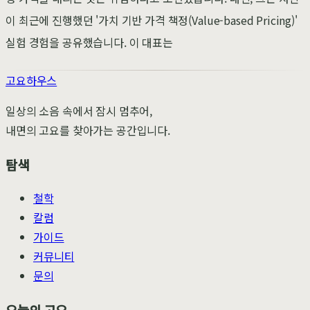
이 최근에 진행했던 '가치 기반 가격 책정(Value-based Pricing)'
실험 경험을 공유했습니다. 이 대표는
고요하우스
일상의 소음 속에서 잠시 멈추어,
내면의 고요를 찾아가는 공간입니다.
탐색
철학
칼럼
가이드
커뮤니티
문의
오늘의 고요