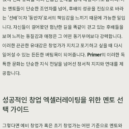
는 멘토들이 단순한 조언자를 넘어, 후배의 성공을 진심으로 바라
는 '선배'이자 '동반자'로서의 책임감을 느끼기 때문에 가능한 일입
니다. 자신들이 걸어왔던 험난한 길을 똑같이 걷고 있는 후배들을
보며 느끼는 동질감과 애정은 그 어떤 동기부여보다 강력합니다.
이러한 끈끈한 유대감은 창업가가 지치고 포기하고 싶을 때 다시
일어설 수 있는 든든한 버팀목이 되어줍니다.
Primer
의 이러한 독
특한 문화는 단순한 지식 전달을 넘어선 정서적 지지와 연대를 제
공합니다.
성공적인 창업 엑셀러레이팅을 위한 멘토 선
택 가이드
그렇다면 예비 창업가 혹은 초기 창업가는 어떤 기준으로 멘토와