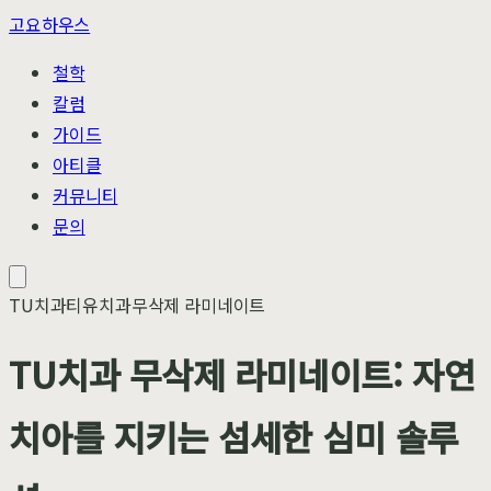
고요하우스
철학
칼럼
가이드
아티클
커뮤니티
문의
TU치과
티유치과
무삭제 라미네이트
TU치과 무삭제 라미네이트: 자연
치아를 지키는 섬세한 심미 솔루